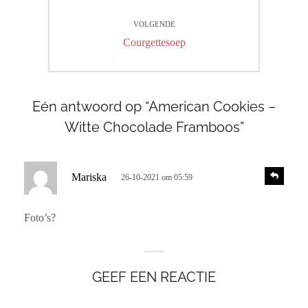
VOLGENDE
Volgend
Courgettesoep
bericht:
Eén antwoord op “American Cookies –
Witte Chocolade Framboos”
s
R
Mariska
26-10-2021 om 05:59
e
c
a
h
c
Foto’s?
r
t
i
e
e
e
GEEF EEN REACTIE
f
: