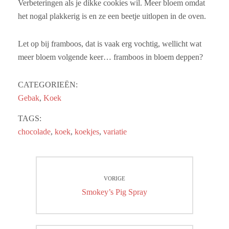
Verbeteringen als je dikke cookies wil. Meer bloem omdat
het nogal plakkerig is en ze een beetje uitlopen in de oven.
Let op bij framboos, dat is vaak erg vochtig, wellicht wat
meer bloem volgende keer… framboos in bloem deppen?
CATEGORIEËN:
Gebak
,
Koek
TAGS:
chocolade
,
koek
,
koekjes
,
variatie
Bericht
VORIGE
navigatie
Vorig
Smokey’s Pig Spray
bericht: