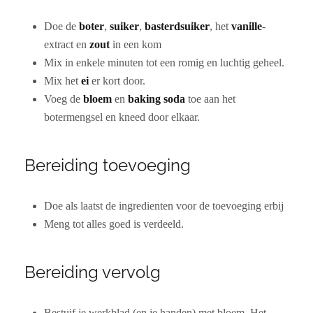
Doe de
boter
,
suiker
,
basterdsuiker
, het
vanille
-
extract en
zout
in een kom
Mix in enkele minuten tot een romig en luchtig geheel.
Mix het
ei
er kort door.
Voeg de
bloem
en
baking soda
toe aan het
botermengsel en kneed door elkaar.
Bereiding toevoeging
Doe als laatst de ingredienten voor de toevoeging erbij
Meng tot alles goed is verdeeld.
Bereiding vervolg
Bestuif je werkblad (en je handen) met bloem. Het