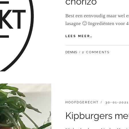
chorizo
Best een eenvoudig maar wel er
lasagne 🙂 Ingrediënten voor 
MEXICAANSE
LEES MEER…
OVENSCHOTEL
MET
BY
DENNIS
2 COMMENTS
KIP
EN
CHORIZO
CATEGORIES:
GEPLAATST
HOOFDGERECHT
30-01-2021
OP
Kipburgers met