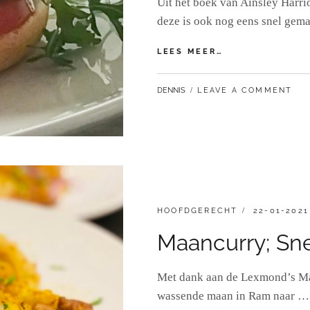
Uit het boek van Ainsley Harri
deze is ook nog eens snel gem
KIPBURGERS
LEES MEER…
MET
CHILIPEPER
BY
DENNIS
LEAVE A COMMENT
CATEGORIES:
GEPLAATST
HOOFDGERECHT
22-01-2021
OP
Maancurry; Sne
Met dank aan de Lexmond’s Maan
wassende maan in Ram naar …