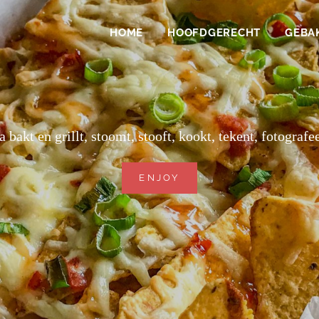
HOME
HOOFDGERECHT
GEBA
 bakt en grillt, stoomt, stooft, kookt, tekent, fotografee
ENJOY