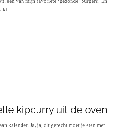
ott, een van mijn favoriete ‘gezonde’ burgers! En
aakt! …
lle kipcurry uit de oven
 kalender. Ja, ja, dit gerecht moet je eten met