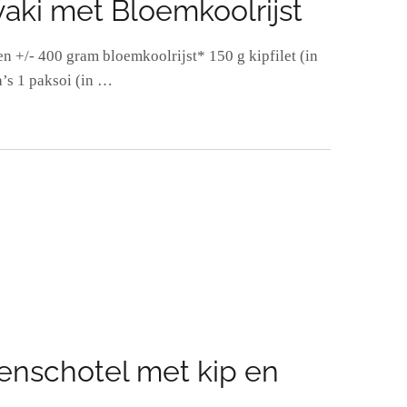
yaki met Bloemkoolrijst
n +/- 400 gram bloemkoolrijst* 150 g kipfilet (in
’s 1 paksoi (in …
T
enschotel met kip en