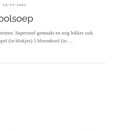
GEPLAATST
19-07-2021
OP
oolsoep
oenten. Supersnel gemaakt en nog lekker ook.
pel (in blokjes) 1 bloemkool (in …
P