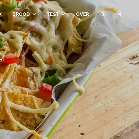
K
BROOD
TEST
OVER
SEARCH
SOCI
MENU
rt...