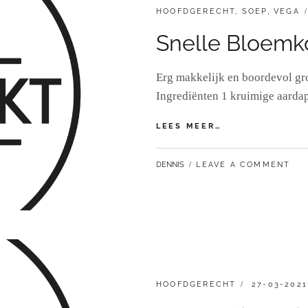
CATEGORIES:
HOOFDGERECHT
,
SOEP
,
VEGA
Snelle Bloemk
Erg makkelijk en boordevol gr
Ingrediënten 1 kruimige aardap
SNELLE
LEES MEER…
BLOEMKOOLSOE
BY
DENNIS
LEAVE A COMMENT
CATEGORIES:
GEPLAATST
HOOFDGERECHT
27-03-2021
OP