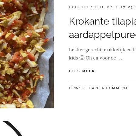
CATEGORIES:
GEPLAA
HOOFDGERECHT
,
VIS
27-03-
OP
Krokante tilap
aardappelpure
Lekker gerecht, makkelijk en l
kids 🙂 Oh en voor de …
KROKANTE
LEES MEER…
TILAPIA
MET
BY
DENNIS
LEAVE A COMMENT
MEDITERRANE
AARDAPPELPUR