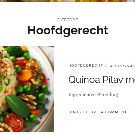
CATEGORIE:
Hoofdgerecht
CATEGORIES:
GEPLAATST
HOOFDGERECHT
23-05-2024
OP
Quinoa Pilav 
Ingrediënten Bereiding
BY
DENNIS
LEAVE A COMMENT