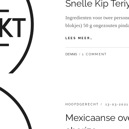
Snelle Kip Teri
Ingredienten voor twee persone
blokjes) 50 g ongezouten pinda
SNELLE
LEES MEER…
KIP
TERIYAKI
BY
DENNIS
1 COMMENT
MET
BLOEMKOOLRIJS
CATEGORIES:
GEPLAATST
HOOFDGERECHT
13-03-2021
OP
Mexicaanse ov