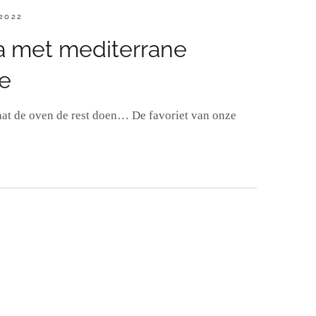
TST
2022
ia met mediterrane
e
aat de oven de rest doen… De favoriet van onze
EE