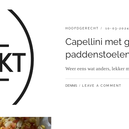
CATEGORIES:
GEPLAATST
HOOFDGERECHT
10-03-2024
OP
Capellini met
paddenstoelen,
Weer eens wat anders, lekker 
BY
DENNIS
LEAVE A COMMENT